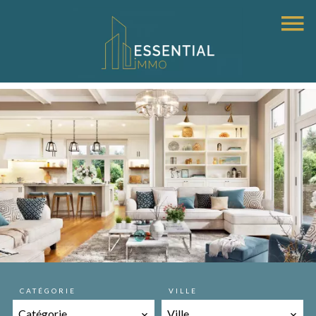
Estimation gratuite saint aubin de medoc, saint medard en jalles
CATÉGORIE
VILLE
Catégorie
Ville