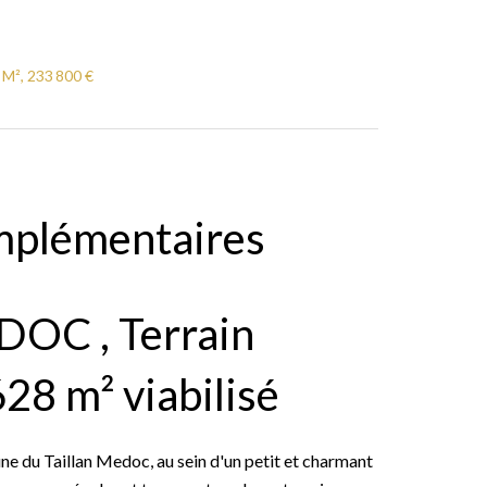
 M², 233 800 €
mplémentaires
OC , Terrain
628 m² viabilisé
du Taillan Medoc, au sein d'un petit et charmant