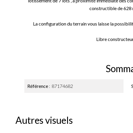
lotissement de 7 lots , à proximité immédiate des co
constructible de 628 m
La configuration du terrain vous laisse la possibilit
Libre constructeur 
Somma
Référence
87174682
Autres visuels