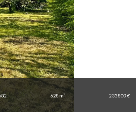
682
628 m²
233 800 €