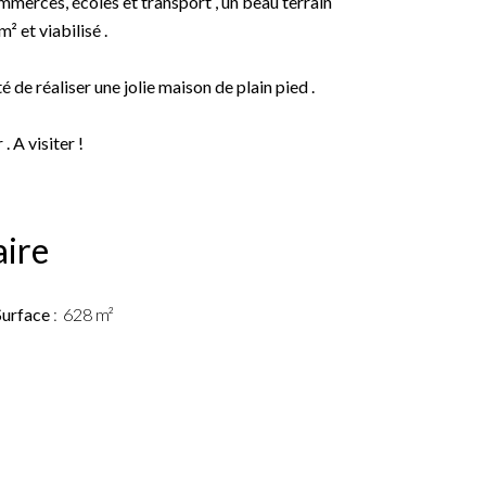
mmerces, écoles et transport , un beau terrain
² et viabilisé .
é de réaliser une jolie maison de plain pied .
. A visiter !
ire
Surface
628 m²