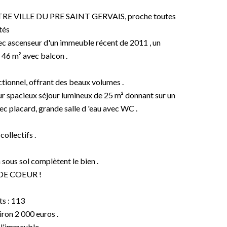
TRE VILLE DU PRE SAINT GERVAIS, proche toutes
tés
ec ascenseur d'un immeuble récent de 2011 , un
 46 m² avec balcon .
tionnel, offrant des beaux volumes .
ur spacieux séjour lumineux de 25 m² donnant sur un
c placard, grande salle d 'eau avec WC .
ollectifs .
sous sol complètent le bien .
E COEUR !
s : 113
ron 2 000 euros .
s l'immeuble