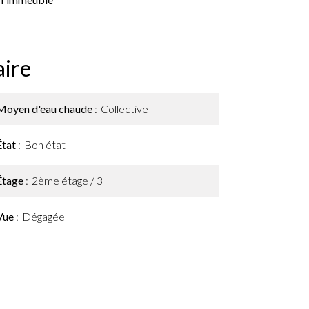
ire
Moyen d'eau chaude
Collective
État
Bon état
Étage
2ème étage / 3
Vue
Dégagée