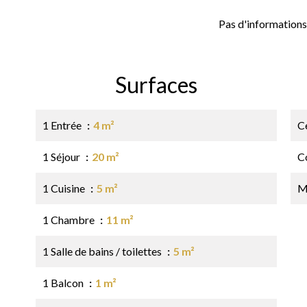
Pas d'informations
Surfaces
1 Entrée
4 m²
Ce
1 Séjour
20 m²
C
1 Cuisine
5 m²
M
1 Chambre
11 m²
1 Salle de bains / toilettes
5 m²
1 Balcon
1 m²