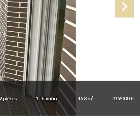
2 pièces
1 chambre
46.8 m²
319 000 €