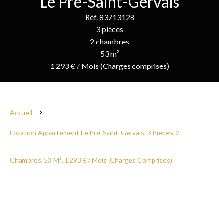
Le Pré-Saint-Gervais
Réf. 83713128
3 pièces
2 chambres
53 m²
1 293 € / Mois (Charges comprises)
Accueil
Location Appartement Le Pré-Saint-Gervais, 3 Pièces, 2
Chambres, 53 M², 1 293 € / Mois (Charges Comprises)